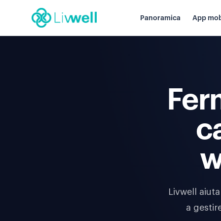
Panoramica
App mob
Ferm
c
w
Livwell aiut
a gesti