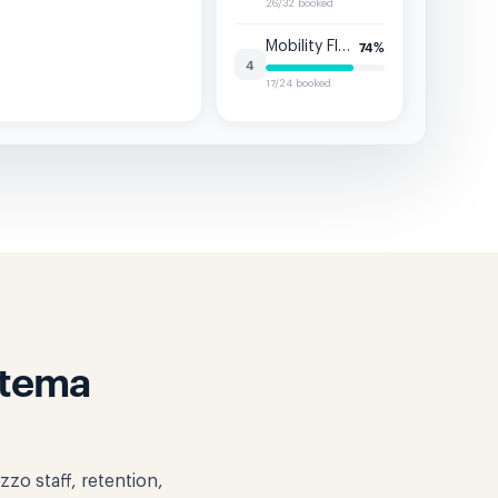
26/32 booked
Mobility Flow
74
%
4
17/24 booked
istema
zzo staff, retention,