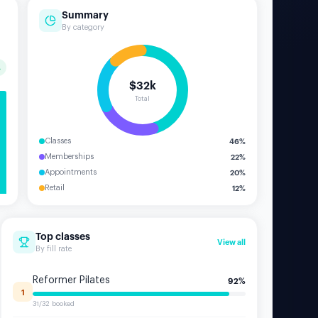
Summary
By category
%
$32k
Total
46
%
Classes
22
%
Memberships
20
%
Appointments
12
%
Retail
Top classes
View all
By fill rate
Reformer Pilates
92
%
1
31/32 booked