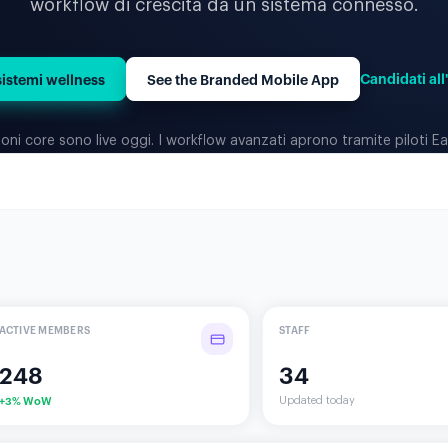
workflow di crescita da un sistema connesso.
Candidati all
sistemi wellness
See the Branded Mobile App
oni core sono live oggi. I workflow avanzati aprono tramite piloti Ear
ACTIVE MEMBERS
STAFF
248
34
+3% WoW
Updated today