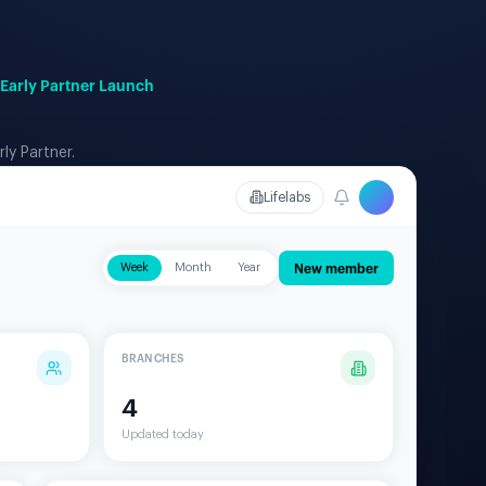
'Early Partner Launch
ly Partner.
Lifelabs
New member
Week
Month
Year
BRANCHES
4
Updated today