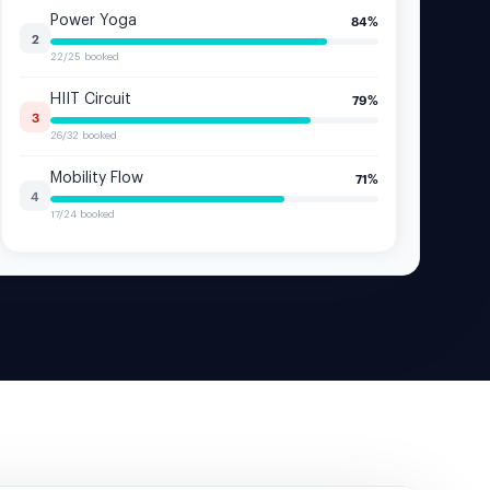
Power Yoga
84
%
2
22/25 booked
HIIT Circuit
79
%
3
26/32 booked
Mobility Flow
71
%
4
17/24 booked