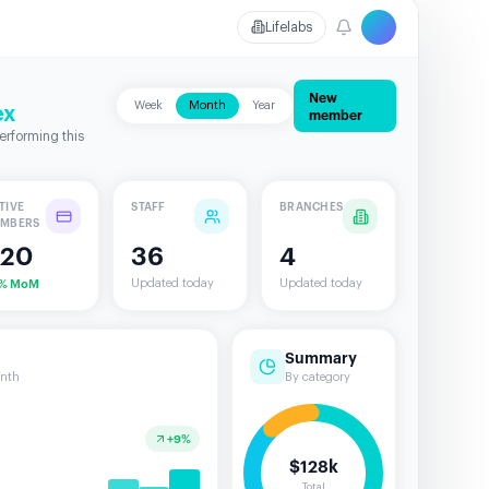
Lifelabs
New
ex
Week
Month
Year
member
erforming this
TIVE
STAFF
BRANCHES
MBERS
20
36
4
% MoM
Updated today
Updated today
Summary
onth
By category
+9%
$128k
Total