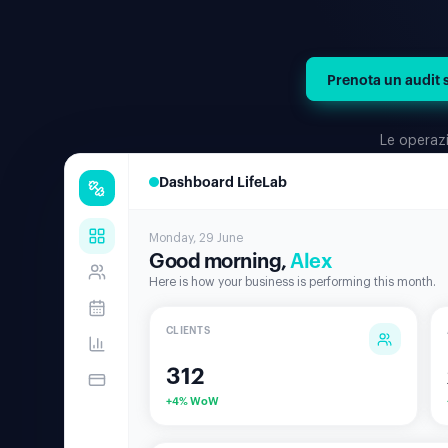
Prenota un audit 
Le operazi
Dashboard LifeLab
Monday, 29 June
Good morning,
Alex
Here is how your business is performing this month.
CLIENTS
312
+4% WoW