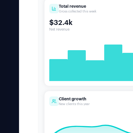
Total revenue
Gross collected this week
$32.4k
Net revenue
Client growth
New clients this year