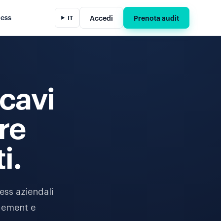
ness
Accedi
Prenota audit
IT
icavi
re
i.
ess aziendali
gement e