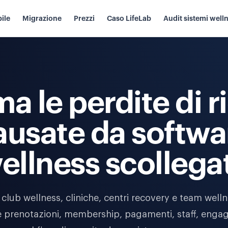
ile
Migrazione
Prezzi
Caso LifeLab
Audit sistemi well
a le perdite di r
ausate da softwa
ellness scollegat
a club wellness, cliniche, centri recovery e team welln
re prenotazioni, membership, pagamenti, staff, enga