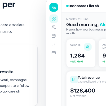
i per
Dashboard LifeLab
Monday, 29 June
Good morning,
Al
scere e scalare
Here is how your business is p
nnesso.
month.
CLIENTS
AC
ME
1,284
9
+12% MoM
+8
crescita
Total revenue
eventi, campagne,
Gross collected this m
corporate e follow-
$128,400
tiplicare gli
Net revenue