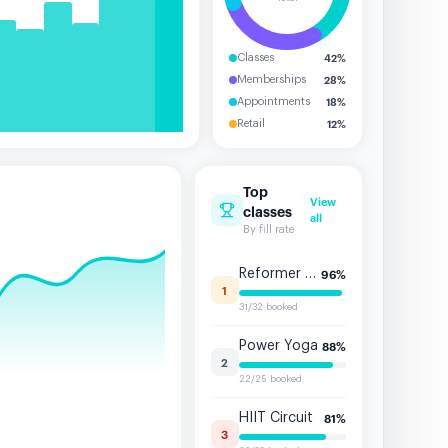
42
%
Classes
28
%
Memberships
18
%
Appointments
12
%
Retail
Top
View
classes
all
By fill rate
Reformer Pilates
96
%
1
31/32 booked
Power Yoga
88
%
2
22/25 booked
HIIT Circuit
81
%
3